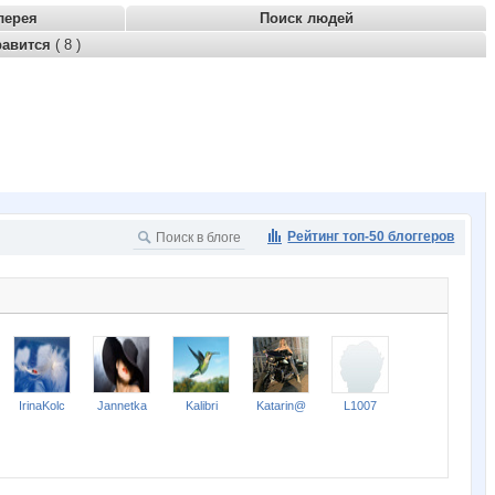
лерея
Поиск людей
равится
( 8 )
Рейтинг топ-50 блоггеров
IrinaKolc
Jannetka
Kalibri
Katarin@
L1007