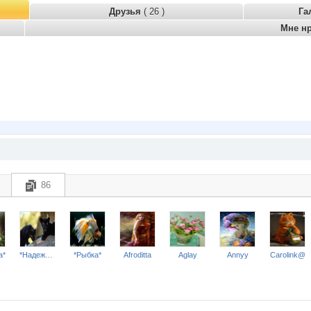
Друзья
( 26 )
Га
Мне н
86
a*
*Надежда*
*Рыбка*
Afroditta
Aglay
Annyy
Carolink@