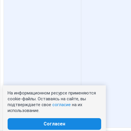
СУ!!ПЕР
Ульяна
На информационном ресурсе применяются
Статистика портрета:
cookie-файлы. Оставаясь на сайте, вы
подтверждаете свое
согласие
на их
сейчас просматривают портрет - 0
использование.
зарегистрированные пользователи
посетившие портрет за 7 дней - 0
Согласен