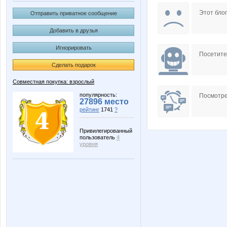
Lim0Ni
Lonza
Этот блог
Отправить приватное сообщение
Добавить в друзья
Игнорировать
Zaika-Zaznaika
a_e_n
Посетит
Сделать подарок
Совместная покупка: взрослый
kleines
kys197
популярность:
Посмотре
27896 место
рейтинг
1741
?
Привилегированный
пользователь
4
горошина
Юлия
уровня
Лагранж
Леди8