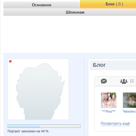
Блог
( 0 )
Основное
Шпионаж
Блог
11
***Яна***
*lebedev
Посмотреть ещё
Портрет заполнен на 44 %