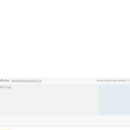
yaBuka
:
janyabuka.www.nn.ru
пользователь имеет 
008 году