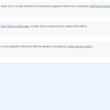
Lusien
Muntik
N@T@LK@
NAd123
Nadegda35
Nelena
 пока пуст, но Вы можете посмотреть другие блоги на странице
рейтинга блог
allysik
anaida
anusha21
belkastrelka
capri
confessa*
е
блог Робота Форума
, чтобы быть в курсе всех новостей сайта.
7
lediX
ludochek
marusia2
miss Kate
natylek
nelchik
ть последние записи в блогах можно в разделе
события на сайте
.
-2008
Альтависта
Детская одежда!
Детская распродажа
Девочка Леночка
ДЖОЙС71
Иришка13
1
ЛУЧШАЯ МАРКА
Марина81
НадеждаАлександровна
НадеждаЦ
Наталья*
Олинка