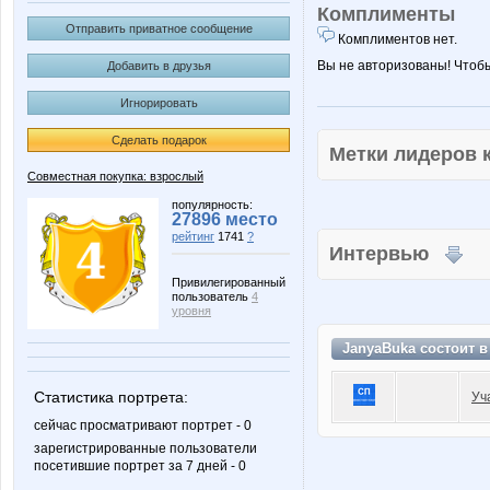
Комплименты
Отправить приватное сообщение
Комплиментов нет.
Вы не авторизованы! Чтоб
Добавить в друзья
Игнорировать
Сделать подарок
Метки лидеров
Совместная покупка: взрослый
популярность:
27896 место
рейтинг
1741
?
Интервью
Привилегированный
пользователь
4
уровня
JanyaBuka состоит 
Статистика портрета:
Уч
сейчас просматривают портрет - 0
зарегистрированные пользователи
посетившие портрет за 7 дней - 0